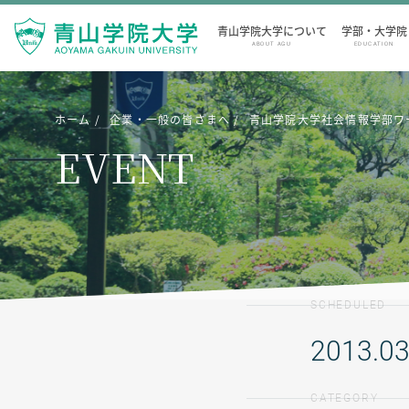
青山学院大学について
学部・大学院
ABOUT AGU
EDUCATION
ホーム
企業・一般の皆さまへ
青山学院大学社会情報学部ワ
EVENT
SCHEDULED
2013.03
CATEGORY