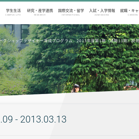
学生生活
研究・産学連携
国際交流・留学
入試・入学情報
就職・キャ
CAMPUS LIFE
RESEARCH
INTERNATIONAL
ADMISSIONS
CAREERS
ークショップデザイナー育成プログラム 2013年度第1期（通期13期）説
.09 - 2013.03.13