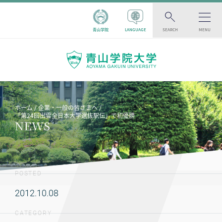
青山学院
LANGUAGE
SEARCH
MENU
ホーム
企業・一般の皆さまへ
「第24回出雲全日本大学選抜駅伝」で初優勝
NEWS
POSTED
2012.10.08
CATEGORY