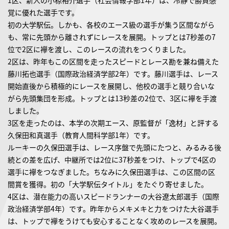
1区、新人の小椋裕介選手（社会情報学部1年）は、冷静で勝負感
覚に優れた選手です。
初の大学駅伝。しかも、各校のエース級の選手が集う区間ながら
も、常に先頭から離されずにレースを展開。トップとは7秒差の7
位で2区に襷を渡し、このレースの流れをつくりました。
2区は、昨年もこの区間を走ったスピードとレース勘を兼ね備えた
藤川拓也選手（国際政治経済学部2年）です。藤川選手は、レース
開始直後から積極的にレースを展開し、他校の選手と競り合いな
がら先頭集団を形成。トップとは13秒差の2位で、3区に襷を手渡
しました。
3区を走ったのは、本学の次期エース、原監督が「逸材」と評する
久保田和真選手（教育人間科学部1年）です。
ルーキーの久保田選手は、レース序盤で先頭にたつと、みるみる後
続との差を広げ、中継所では2位に37秒差をつけ、トップで4区の
選手に襷をつなぎました。ちなみに久保田選手は、この区間の区
間賞を獲得。初の「大学駅伝タイトル」をたぐり寄せました。
4区は、潜在能力の高いスピードランナーの大谷遼太郎選手（国際
政治経済学部4年）です。昨年からメキメキと力をつけた大谷選手
は、トップで襷をうけても安心することなく攻めのレースを展開。