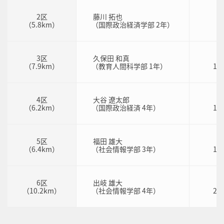
2区
藤川 拓也
1
（5.8km）
（国際政治経済学部 2年）
4
3区
久保田 和真
2
（7.9km）
（教育人間科学部 1年）
1：
4区
大谷 遼太郎
1
（6.2km）
（国際政治経済 4年）
1：
5区
福田 雄大
1
（6.4km）
（社会情報学部 3年）
1：
6区
出岐 雄大
2
（10.2km）
（社会情報学部 4年）
2：