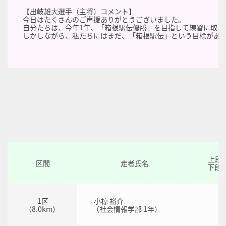
【出岐雄大選手（主将）コメント】
今日はたくさんのご声援ありがとうございました。
自分たちは、今年1年、「箱根駅伝優勝」を目指して練習に取
しかしながら、私たちにはまだ、「箱根駅伝」という目標がある
上段
区間
走者氏名
下段
1区
小椋 裕介
2
（8.0km）
（社会情報学部 1年）
2