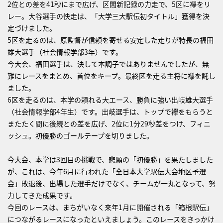
2位との差を41秒にまで広げ、区間新記録の力走で、5区に襷をリ
レー。大谷選手の快走は、「大学三大駅伝初タイトル」獲得を決
定づけました。
5区を走るのは、原監督が信頼を寄せる安定した走りが特長の福田
雄大選手（社会情報学部3年）です。
今大会、福田選手は、決して本調子ではありませんでしたが、無
難にレースをまとめ、首位をキープ。最終区を走る主将に襷を託し
ました。
6区を走るのは、本学の頼れる大エース、勝負に強い出岐雄大選手
（社会情報学部4年生）です。出岐選手は、トップで襷をもらうと
またたく間に後続との差を広げ、2位に1分29秒差をつけ、フィニ
ッシュ。初優勝のゴールテープを切りました。
今大会、本学は3回目の挑戦で、悲願の「初優勝」を果たしました
が、これは、今年6月に行われた「全日本大学駅伝大会地区予選
会」敗退後、出場した選手だけでなく、チームが一丸となって、努
力してきた成果です。
今回のレースは、まちがいなく来年1月に開催される「箱根駅伝」
につながるレースになったといえましょう。このレースをきっかけ