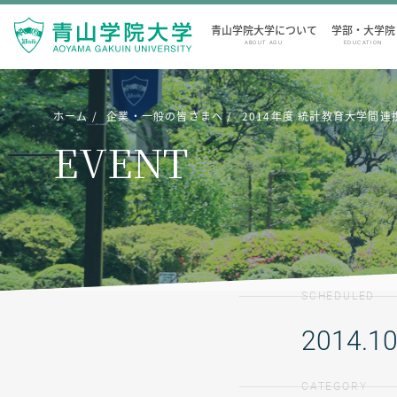
青山学院大学について
学部・大学院
ABOUT AGU
EDUCATION
ホーム
企業・一般の皆さまへ
2014年度 統計教育大学間
EVENT
SCHEDULED
2014.10
CATEGORY