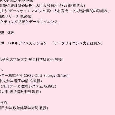
日本大学 経済学部 教授）
（総務省 統計研修所長・大臣官房 統計情報戦略推進官）
担う“データサイエンス”力の高い人材育成―中央統計機関の取組み」
日経リサーチ 取締役）
ーケティング活動とデータサイエンス」
：00 休憩
17：20 パネルディスカッション 『データサイエンス力とは何か』
総合研究大学院大学 複合科学研究科 教授）
ト＞
株式会社 CSO：Chief Strategy Officer）
（中央大学 理工学部 准教授）
 （NTTデータ 数理システム 取締役）
摩大学 経営情報学部 教授）
会挨拶
稲田大学 政治経済学術院 教授）