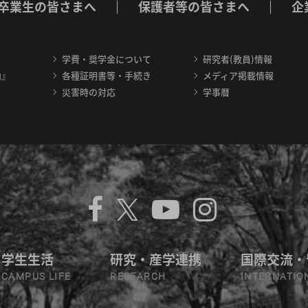
卒業生の皆さまへ
保護者等の皆さまへ
企
学費・奨学金について
研究者(教員)情報
内』
各種証明書等・手続き
メディア掲載情報
災害時の対応
学事暦
学生生活
研究・産学連携
国際交流・
CAMPUS LIFE
RESEARCH
INTERNATIO