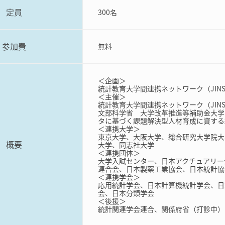
定員
300名
参加費
無料
＜企画＞
統計教育大学間連携ネットワーク（JINS
＜主催＞
統計教育大学間連携ネットワーク（JINS
文部科学省 大学改革推進等補助金大学
タに基づく課題解決型人材育成に資する
＜連携大学＞
東京大学、大阪大学、総合研究大学院大
概要
大学、同志社大学
＜連携団体＞
大学入試センター、日本アクチュアリー
連合会、日本製薬工業協会、日本統計協
＜連携学会＞
応用統計学会、日本計算機統計学会、日
会、日本分類学会
＜後援＞
統計関連学会連合、関係府省（打診中）