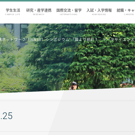
学生生活
研究・産学連携
国際交流・留学
入試・入学情報
就職・キャ
CAMPUS LIFE
RESEARCH
INTERNATIONAL
ADMISSIONS
CAREERS
連携ネットワーク（JINSE）シンポジウム 「論より統計！－データサイエン
.25