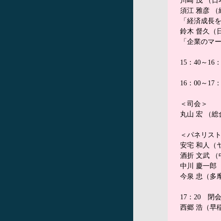
川崎 茂 （
須江 雅彦 
「経済成長を
鈴木 督久（
「企業のマ
15：40～16
16：00～
＜司会＞
丸山 宏 （
＜パネリス
安宅 和人（ヤフー
酒折 文武 
中川 慶一郎
今泉 忠（多
17：20 閉
西郷 浩（早