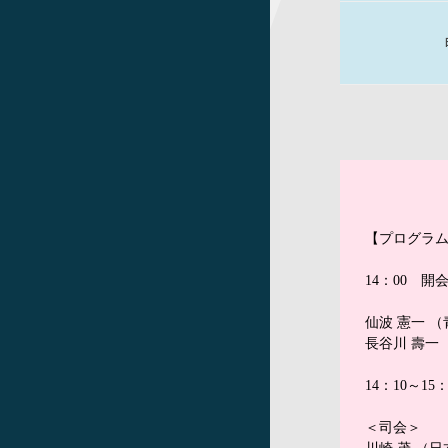
【プログラ
14：00 開
仙波 憲一 
長谷川 壽一
14：10～15
＜司会＞