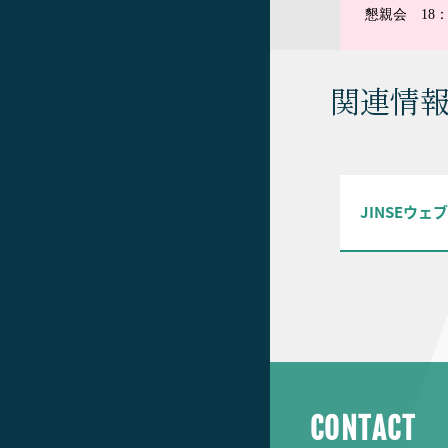
懇親会 18
関連情
JINSEウェ
CONTACT