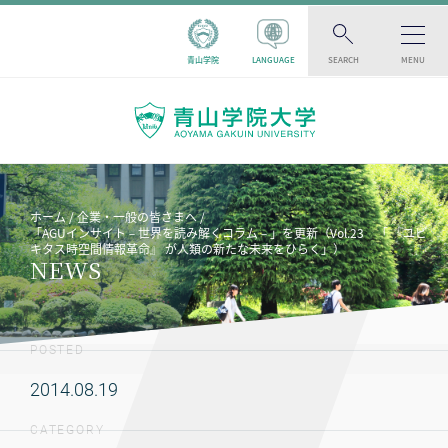
青山学院
LANGUAGE
SEARCH
MENU
ホーム
企業・一般の皆さまへ
「AGUインサイト－世界を読み解くコラム－」を更新（Vol.23 「 『ユビ
キタス時空間情報革命』 が人類の新たな未来をひらく」）
NEWS
POSTED
2014.08.19
CATEGORY