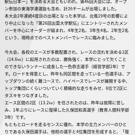
駅伝日本一」を決める大会ともいわれ、第46回大会には、オープ
ン参加の東海学連選抜も含め、計26チームが出場しました。
本大会2年連続4度目の出場となった本学は、台風19号の影響によ
り中止になった「第26回出雲大学駅伝」にエントリーされたメン
バーを中心にオーダーが組まれ、4年生2名、3年生4名、2年生2名
という、現時点でのベストメンバーでレースに臨みました。
今大会、各校のエースが多数配置され、レースの流れを決める1区
（14.6㎞）に起用されたのは、勝負強く、本学にとって欠くこと
のできないランナーに成長した一色恭志選手（経営学部2年）で
す。ロードを得意とし、昨年も同区間を走っている一色選手は、ア
ップダウンの続く難コースで、ハイペースでレースが展開する中、
トップ集団にくらいついていく積極的な走りをみせ、6位で2区に
タスキをつなぎました。
エース区間の2区（13.2㎞）を任されたのは、昨年は故障に苦し
み、1年ぶりにレースに復帰した久保田和真選手（教育人間科学部
3年）です。
もともとロードを走るセンスに優れ、本学の主力メンバーのひと
りである久保田選手は、他校の選手と4位集団を形成すると、「復