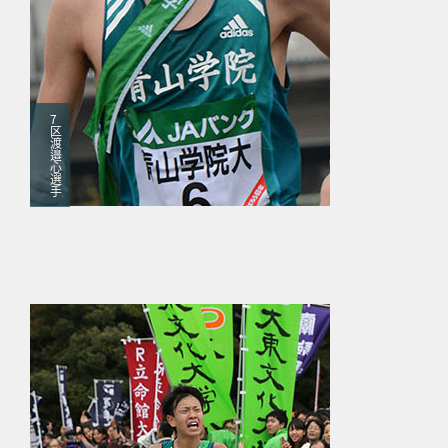
7
区
渡
邉
心
選
手