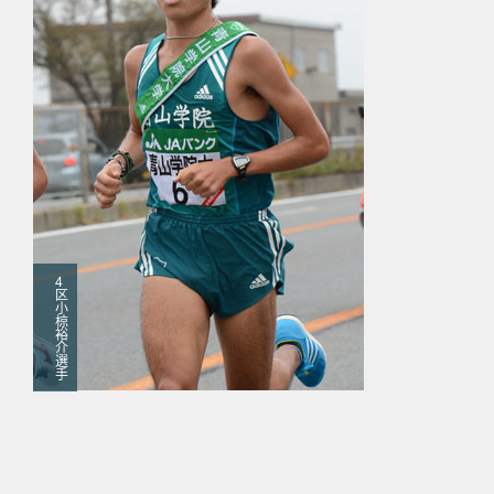
4
区
小
椋
裕
介
選
手