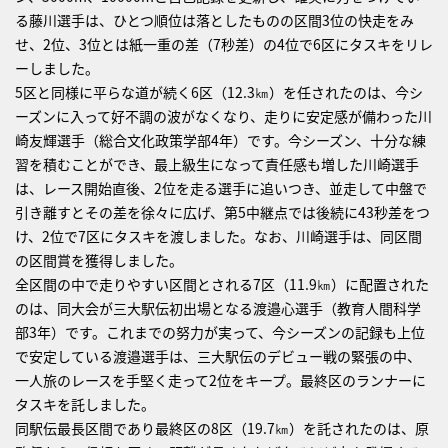
る藤川選手は、ひとつ順位は落としたものの区間3位の快走をみ
せ、2位、3位とは紙一重の差（7秒差）の4位で6区にタスキをリレ
ーしました。
5区と同様に平らな道が続く6区（12.3㎞）を任されたのは、今シ
ーズンに入って好不調の波がなくなり、走りに安定感が備わった川
崎友輝選手（総合文化政策学部4年）です。今シーズン、十分な練
習を積むことができ、最上級生になって責任感も増した川崎選手
は、レース開始直後、2位を走る選手に追いつき、並走して中盤で
引き離すとその差を徐々に広げ、第5中継点では後続に43秒差をつ
け、2位で7区にタスキを渡しました。なお、川崎選手は、同区間
の区間賞を獲得しました。
全区間の中で走りやすい区間とされる7区（11.9㎞）に配置された
のは、同大会が三大駅伝初出場となる渡邉心選手（教育人間科学
部3年）です。これまでの努力が実って、今シーズンの記録も上位
で安定している渡邉選手は、三大駅伝のデビュー戦の緊張の中、
一人旅のレースを手堅く走って2位をキープ。最終区のランナーに
タスキを託しました。
同駅伝最長区間であり最終区の8区（19.7㎞）を託されたのは、原