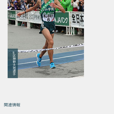
8
区
神
野
大
地
選
手
関連情報