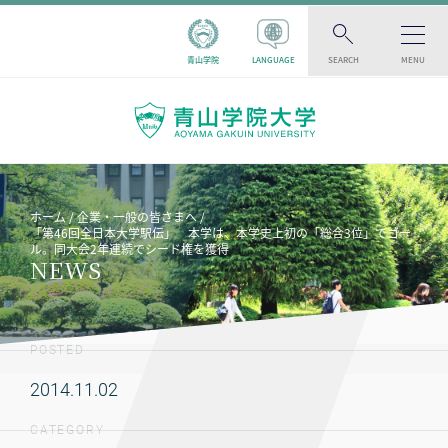
青山学院
LANGUAGE
SEARCH
MENU
ホーム
企業・一般の皆さまへ
「第46回全日本大学駅伝」 本学は、本学史上初の「総合3位」でゴー
ル。同大会2年連続でシード権を獲得
NEWS
POSTED
2014.11.02
CATEGORY