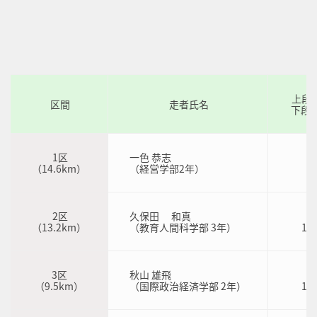
上段
区間
走者氏名
下段
1区
一色 恭志
4
（14.6km）
（経営学部2年）
4
2区
久保田 和真
3
（13.2km）
（教育人間科学部 3年）
1：
3区
秋山 雄飛
2
（9.5km）
（国際政治経済学部 2年）
1：