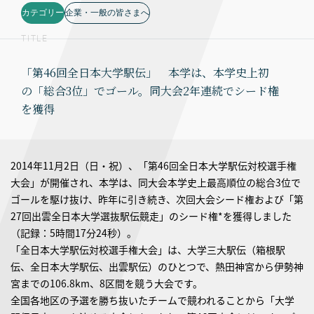
カテゴリー
企業・一般の皆さまへ
TITLE
「第46回全日本大学駅伝」 本学は、本学史上初
の「総合3位」でゴール。同大会2年連続でシード権
を獲得
2014年11月2日（日・祝）、「第46回全日本大学駅伝対校選手権
大会」が開催され、本学は、同大会本学史上最高順位の総合3位で
ゴールを駆け抜け、昨年に引き続き、次回大会シード権および「第
27回出雲全日本大学選抜駅伝競走」のシード権*を獲得しました
（記録：5時間17分24秒）。
「全日本大学駅伝対校選手権大会」は、大学三大駅伝（箱根駅
伝、全日本大学駅伝、出雲駅伝）のひとつで、熱田神宮から伊勢神
宮までの106.8km、8区間を競う大会です。
全国各地区の予選を勝ち抜いたチームで競われることから「大学