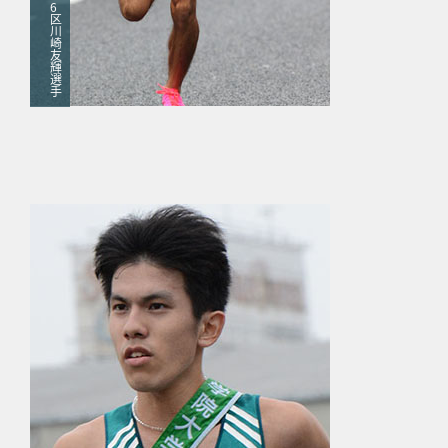
6
区
川
崎
友
輝
選
手