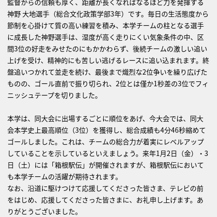
監督からの信頼も厚く、距離が長くなればなるほど力を発揮する
神野 大地選手（総合文化政策学部3年）です。毎日の生活態度から
節制を心掛けて質の高い練習を積み、本学チームの柱となる選手
に成長した神野選手は、湿度が高く走りにくい気象条件の中、区
間3位の好走をみせたのにもかかわらず、後続チームの激しい追い
上げを受け、精神的にも苦しい逃げるレースに追い込まれます。終
盤追いつかれて並走を続け、最後まで熾烈な2位争いを繰り広げた
ものの、ゴール直前で振り切られ、2位とは僅か1秒差の3位でフィ
ニッシュテープを切りました。
本学は、同大会に出場するごとに順位をあげ、今大会では、同大
会本学史上最高順位（3位）を獲得し、総合成績も4分46秒縮めて
ゴールしました。これは、チームの総合力が着実にレベルアップ
していることを示しているといえましょう。来年1月2日（金）・3
日（土）には「箱根駅伝」が開催されますが、箱根駅伝において
も本学チームの活躍が期待されます。
なお、沿道に駆けつけて応援してくださった皆さま、テレビの前
をはじめ、応援してくださった皆さまに、お礼申し上げます。あ
りがとうございました。