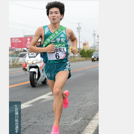
5
区
藤
川
拓
也
選
手