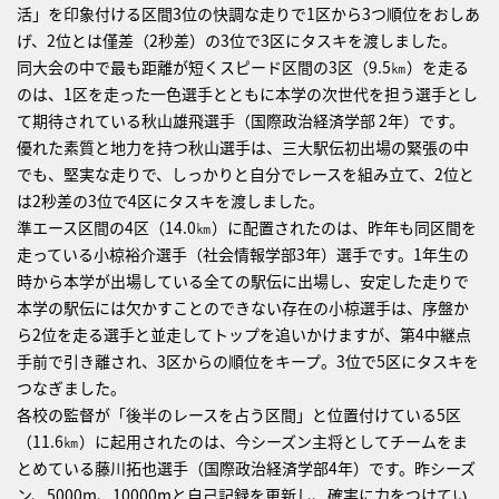
活」を印象付ける区間3位の快調な走りで1区から3つ順位をおしあ
げ、2位とは僅差（2秒差）の3位で3区にタスキを渡しました。
同大会の中で最も距離が短くスピード区間の3区（9.5㎞）を走る
のは、1区を走った一色選手とともに本学の次世代を担う選手とし
て期待されている秋山雄飛選手（国際政治経済学部 2年）です。
優れた素質と地力を持つ秋山選手は、三大駅伝初出場の緊張の中
でも、堅実な走りで、しっかりと自分でレースを組み立て、2位と
は2秒差の3位で4区にタスキを渡しました。
準エース区間の4区（14.0㎞）に配置されたのは、昨年も同区間を
走っている小椋裕介選手（社会情報学部3年）選手です。1年生の
時から本学が出場している全ての駅伝に出場し、安定した走りで
本学の駅伝には欠かすことのできない存在の小椋選手は、序盤か
ら2位を走る選手と並走してトップを追いかけますが、第4中継点
手前で引き離され、3区からの順位をキープ。3位で5区にタスキを
つなぎました。
各校の監督が「後半のレースを占う区間」と位置付けている5区
（11.6㎞）に起用されたのは、今シーズン主将としてチームをま
とめている藤川拓也選手（国際政治経済学部4年）です。昨シーズ
ン、5000m、10000mと自己記録を更新し、確実に力をつけてい