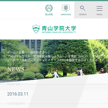
青山学院
LANGUAGE
SEARCH
MENU
ホーム
企業・一般の皆さまへ
「AGUインサイト－世界を読み解くコラム－」を更新（Vol.35 「EUはど
こへ向かうのか？～ギリシャとイギリスがEUを離脱する日はくるのか
～」）
NEWS
POSTED
2016.03.11
CATEGORY