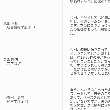
頑張れました。応援あり
今回、自分としては区間
覇し、そのチームの一員
森田 歩希
ます。本当にきつい時に
（社会情報学部 2年）
んの応援があって、頑張
た。
今回、箱根駅伝を走って
ということでした。あと
は、約1分30秒の差があ
貞永 隆佑
ってしまいましたが、な
（文学部 3年）
て、本当にうれしく思い
ーをかけたと思いますが
とができてよかったと思
貞永さんから話があった
スタートして、自分の走
小野田 勇次
あって、ペースを落とし
（経営学部 2年）
足いかないですが、復路
で区間賞、次は絶対に区
ざいました。