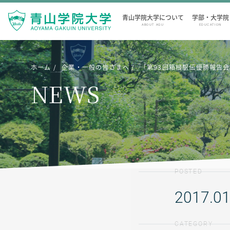
青山学院大学について
学部・大学院
ABOUT AGU
EDUCATION
ホーム
企業・一般の皆さまへ
「第93回箱根駅伝優勝報告
NEWS
POSTED
2017.01
CATEGORY