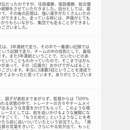
駅伝だったのですが、往路優勝、復路優勝、総合優
い経験をさせていただきました。自分としては、最
きて、その後の区間は、強い選手がたくさんいたの
とができました。走っている時には、声援がとても
っかりもらいながら、集団でも走ることができまし
うございました。
区は、3年連続で走り、その中で一番遅い記録では
台という記録で走り、チームの中の役割として、最低
ます。また3年連続ということで、だいたいどのあ
かということもわかっていたので、そこまではがん
いがあって、その（応援の）おかげでがんばること
うございます。本当に3連覇3冠ということを達成で
てきてよかったと思っています。ありがとうございま
、調子が直前まであがらず、監督からは「500％
われる状態の中で、トレーナーの方々やチームメイ
が出るような言葉をかけてもらって、このような場
。レースとしては、前を追いかけるような展開にな
がすごくて、「もうだめだ」というようなことを考
いたら前に追いついていたという状況でした。「湘
監督の言葉をきいて、さらにやる気が出て、もっと