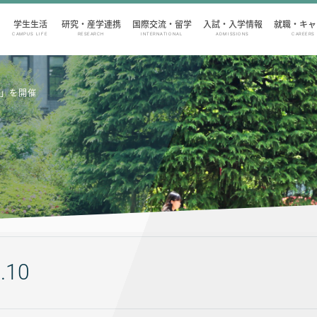
学生生活
研究・産学連携
国際交流・留学
入試・入学情報
就職・キャ
CAMPUS LIFE
RESEARCH
INTERNATIONAL
ADMISSIONS
CAREERS
会」を開催
.10