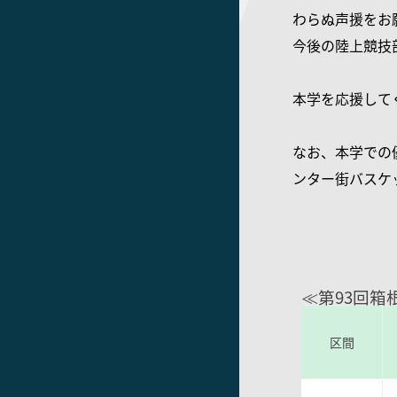
わらぬ声援をお
今後の陸上競技
本学を応援して
なお、本学での
ンター街バスケ
≪第93回
区間