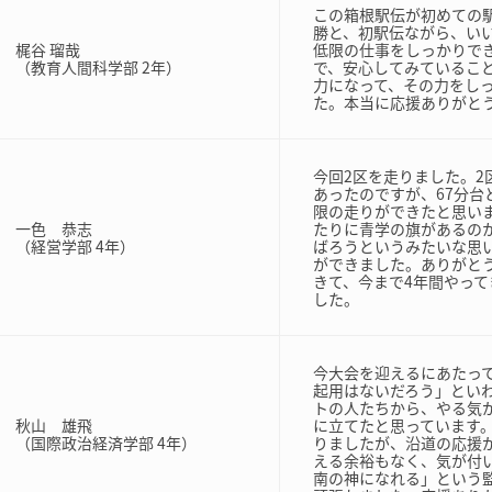
この箱根駅伝が初めての
勝と、初駅伝ながら、い
梶谷 瑠哉
低限の仕事をしっかりで
（教育人間科学部 2年）
で、安心してみているこ
力になって、その力をし
た。本当に応援ありがと
今回2区を走りました。2
あったのですが、67分
限の走りができたと思い
一色 恭志
たりに青学の旗があるの
（経営学部 4年）
ばろうというみたいな思
ができました。ありがと
きて、今まで4年間やっ
した。
今大会を迎えるにあたって
起用はないだろう」とい
トの人たちから、やる気
秋山 雄飛
に立てたと思っています
（国際政治経済学部 4年）
りましたが、沿道の応援
える余裕もなく、気が付
南の神になれる」という