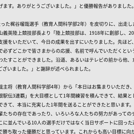
げます。ありがとうございました。」と優勝報告がありました
走った梶谷瑠哉選手（教育人間科学部2年）を皮切りに、出走
山義英陸上競技部長より「陸上競技部は、1918年に創部し、2
支援をいただいて、今日の成果を出すにいたりました。先ほど、
で必ずどこかで皆さまからの応援、名前で呼んでいただくとい
わたすことができました。沿道、あるいはテレビの前から他、
ございました。」と謝辞が述べられました。
哉主将（教育人間科学部4年）から「本日はお集まりいただき
根駅伝3連覇」を大目標として1年間練習を積んできて、結果と
できて、本当に充実した1年間を送ることができたと思います。
輩たちの存在であったり、いろいろな人たちの努力があっての
こに並んでいる10人の選手だけではなく当日サポートに回った
で勝ち取った優勝だと思っています。これからも高い目標に向