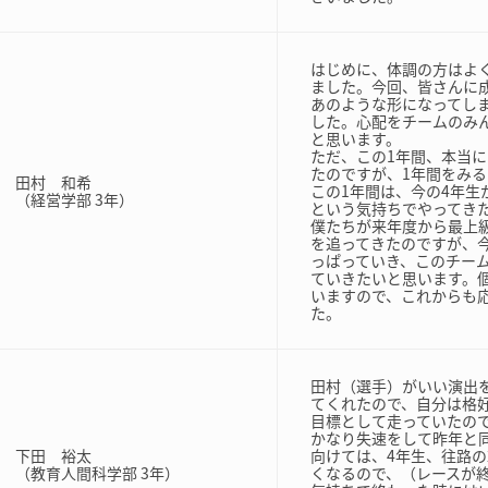
はじめに、体調の方はよ
ました。今回、皆さんに
あのような形になってし
した。心配をチームのみ
と思います。
ただ、この1年間、本当
たのですが、1年間をみ
田村 和希
この1年間は、今の4年
（経営学部 3年）
という気持ちでやってき
僕たちが来年度から最上
を追ってきたのですが、
っぱっていき、このチー
ていきたいと思います。
いますので、これからも
た。
田村（選手）がいい演出
てくれたので、自分は格
目標として走っていたの
かなり失速をして昨年と
下田 裕太
向けては、4年生、往路の
（教育人間科学部 3年）
くなるので、（レースが