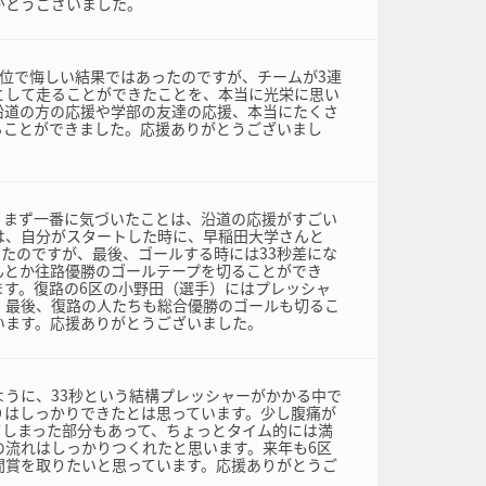
がとうございました。
2位で悔しい結果ではあったのですが、チームが3連
として走ることができたことを、本当に光栄に思い
沿道の方の応援や学部の友達の応援、本当にたくさ
ることができました。応援ありがとうございまし
、まず一番に気づいたことは、沿道の応援がすごい
は、自分がスタートした時に、早稲田大学さんと
ったのですが、最後、ゴールする時には33秒差にな
んとか往路優勝のゴールテープを切ることができ
ます。復路の6区の小野田（選手）にはプレッシャ
、最後、復路の人たちも総合優勝のゴールも切るこ
います。応援ありがとうございました。
ように、33秒という結構プレッシャーがかかる中で
りはしっかりできたとは思っています。少し腹痛が
てしまった部分もあって、ちょっとタイム的には満
の流れはしっかりつくれたと思います。来年も6区
間賞を取りたいと思っています。応援ありがとうご