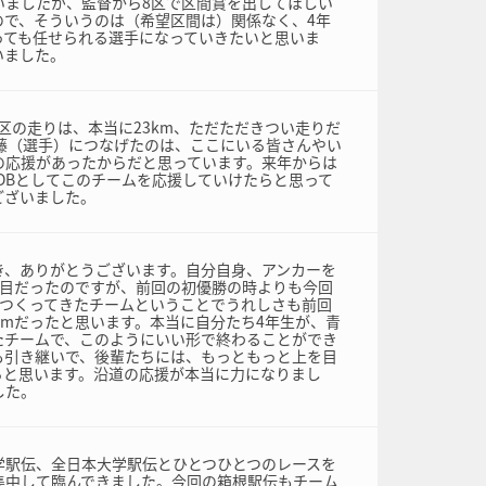
いましたが、監督から8区で区間賞を出してほしい
ので、そういうのは（希望区間は）関係なく、4年
っても任せられる選手になっていきたいと思いま
いました。
区の走りは、本当に23km、ただただきつい走りだ
安藤（選手）につなげたのは、ここにいる皆さんやい
の応援があったからだと思っています。来年からは
OBとしてこのチームを応援していけたらと思って
ございました。
き、ありがとうございます。自分自身、アンカーを
回目だったのですが、前回の初優勝の時よりも今回
がつくってきたチームということでうれしさも前回
kmだったと思います。本当に自分たち4年生が、青
たチームで、このようにいい形で終わることができ
も引き継いで、後輩たちには、もっともっと上を目
らと思います。沿道の応援が本当に力になりまし
した。
学駅伝、全日本大学駅伝とひとつひとつのレースを
集中して臨んできました。今回の箱根駅伝もチーム