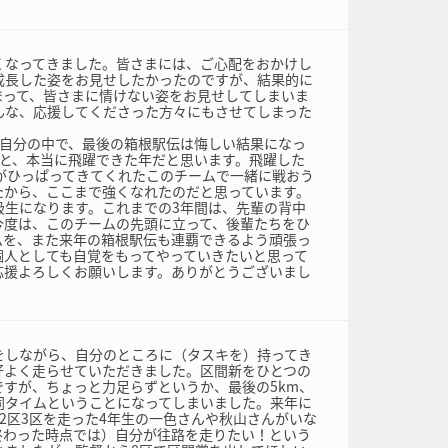
くなってきました。皆さまには、ご心配をおかけし
成長した姿をお見せしたかったのですが、結果的に
まって、皆さまに情けない姿をお見せしてしまいま
んな、応援してくださった方々にもさせてしまった
に自分の中で、最後の箱根駅伝は悔しい結果になっ
ると、本当に飛躍できた年だと思います。飛躍した
生がひっぱってきてくれたこのチームで一緒に戦おう
たから、ここまで強くなれたのだと思っています。
級生になります。これまでの3年間は、先輩の背中
今度は、このチームの先頭に立って、後輩たちをひ
ムを、また来年の箱根駅伝も連覇できるよう頑張っ
個人としても自覚をもってやっていきたいと思って
応援よろしくお願いします。ありがとうございまし
をしながら、自分のところに（タスキを）持ってき
好よく走らせていただきました。区間新をひとつの
ですが、ちょっと力足らずというか、最後の5km、
同タイムということになってしまいました。来年に
2区3区を走った4年生の一色さんや秋山さんがいな
終わった時点では）自分が往路を走りたい！という