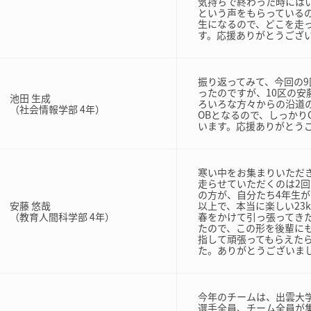
気持ちで終わった時には
という声をもらっている
生になるので、どこを走
す。応援ありがとうござ
振り返ってみて、今回の9
ったのですが、10区の
池田 生成
ろいろな方々からの沿道
（社会情報学部 4年）
OBとなるので、しっかり
います。応援ありがとう
寒い中をお集まりいただ
走らせていただくのは2
の方が、自分たち4年生
安藤 悠哉
以上で、本当に楽しい23
（教育人間科学部 4年）
春をかけて引っ張ってき
たので、この形を後輩に
指して頑張ってもらえた
た。ありがとうございま
今年のチームは、出雲大
選手全員、チーム全員が