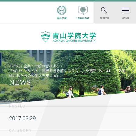
青山学院
LANGUAGE
SEARCH
MENU
ホーム
企業・一般の皆さまへ
「AGUインサイト－世界を読み解くコラム－」を更新（Vol.41 「文学
は、私たちの＜生＞を支える」）
NEWS
POSTED
2017.03.29
CATEGORY