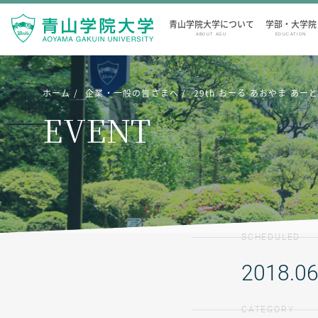
青山学院大学について
学部・大学院
ABOUT AGU
EDUCATION
ホーム
企業・一般の皆さまへ
29th おーる あおやま あーと 
EVENT
SCHEDULED
2018.06
CATEGORY