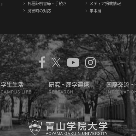
内』
各種証明書等・手続き
メディア掲載情報
災害時の対応
学事暦
学生生活
研究・産学連携
国際交流・
CAMPUS LIFE
RESEARCH
INTERNATIO