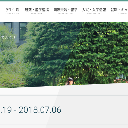
学生生活
研究・産学連携
国際交流・留学
入試・入学情報
就職・キャ
CAMPUS LIFE
RESEARCH
INTERNATIONAL
ADMISSIONS
CAREERS
てん ‘18
.19 - 2018.07.06