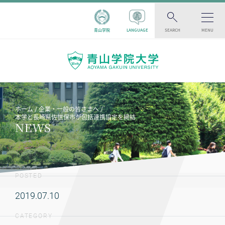
青山学院
LANGUAGE
SEARCH
MENU
ホーム
企業・一般の皆さまへ
本学と長崎県佐世保市が包括連携協定を締結
NEWS
POSTED
2019.07.10
CATEGORY