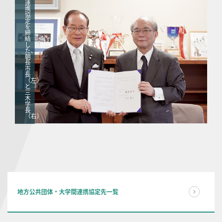
連
携
協
定
を
締
結
し
た、
朝
長
市
長
（左）
と
三
木
学
長
（右）
地方公共団体・大学間連携協定先一覧