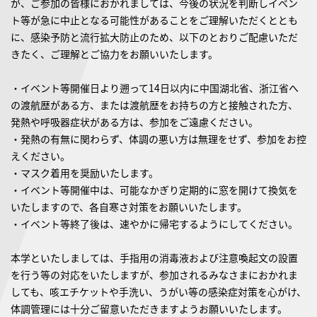
が、ご参加の皆様におかれましては、今後の状況を判断しイベン
ト等が急に中止となる可能性があることをご理解いただくととも
に、感染予防と流行拡大防止のため、以下のとおりご配慮いただ
きたく、ご理解とご協力をお願いいたします。
・イベント等開催日より遡って14日以内に中国湖北省、浙江省へ
の渡航歴がある方、または渡航歴をお持ちの方と接触された方、
発熱や呼吸器症状がある方は、参加をご遠慮ください。
・発熱の有無に関わらず、体調の悪い方は無理をせず、参加をお控
えください。
・マスク着用を奨励いたします。
・イベント等開催中は、可能なかぎり定期的に窓を開けて換気を
いたしますので、各自寒さ対策をお願いいたします。
・イベント等終了後は、速やかに帰宅するようにしてください。
本学といたしましては、手指用の消毒液および注意喚起文の設置
を行う等の対応をいたしますが、参加されるみなさまにおかれま
しても、咳エチケットや手洗い、うがい等の感染症対策を心がけ、
体調管理には十分ご留意いただきますようお願いいたします。