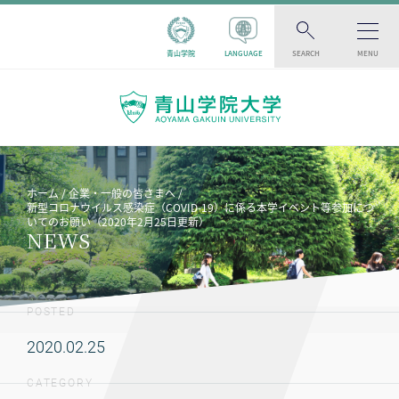
青山学院
LANGUAGE
SEARCH
MENU
ホーム
企業・一般の皆さまへ
新型コロナウイルス感染症（COVID-19）に係る本学イベント等参加につ
いてのお願い（2020年2月25日更新）
NEWS
POSTED
2020.02.25
CATEGORY