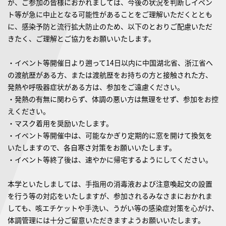
が、ご参加の皆様におかれましては、今後の状況を判断しイベン
ト等が急に中止となる可能性があることをご理解いただくととも
に、感染予防と流行拡大防止のため、以下のとおりご配慮いただ
きたく、ご理解とご協力をお願いいたします。
・イベント等開催日より遡って14日以内に中国湖北省、浙江省へ
の渡航歴がある方、または渡航歴をお持ちの方と接触された方、
発熱や呼吸器症状がある方は、参加をご遠慮ください。
・発熱の有無に関わらず、体調の悪い方は無理をせず、参加をお控
えください。
・マスク着用を奨励いたします。
・イベント等開催中は、可能なかぎり定期的に窓を開けて換気を
いたしますので、各自寒さ対策をお願いいたします。
・イベント等終了後は、速やかに帰宅するようにしてください。
本学といたしましては、手指用の消毒液および注意喚起文の設置
を行う等の対応をいたしますが、参加されるみなさまにおかれま
しても、咳エチケットや手洗い、うがい等の感染症対策を心がけ、
体調管理には十分ご留意いただきますようお願いいたします。