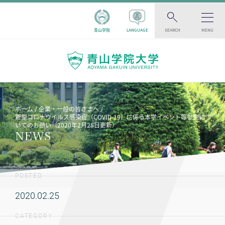
青山学院
LANGUAGE
SEARCH
MENU
ホーム
企業・一般の皆さまへ
新型コロナウイルス感染症（COVID-19）に係る本学イベント等参加につ
いてのお願い（2020年2月25日更新）
NEWS
POSTED
2020.02.25
CATEGORY