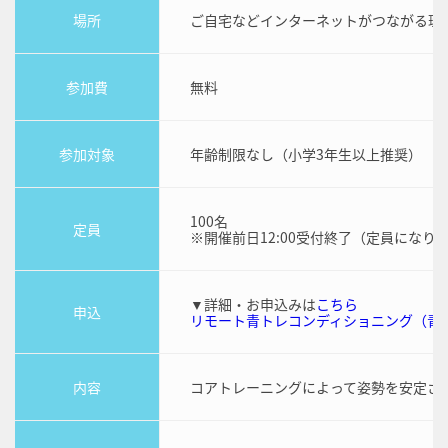
場所
ご自宅などインターネットがつながる環
参加費
無料
参加対象
年齢制限なし（小学3年生以上推奨）
100名
定員
※開催前日12:00受付終了（定員になり
▼詳細・お申込みは
こちら
申込
リモート青トレコンディショニング（青
内容
コアトレーニングによって姿勢を安定さ