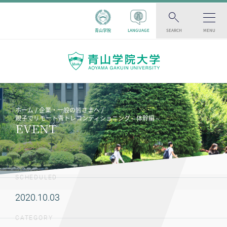
青山学院
LANGUAGE
SEARCH
MENU
ホーム
企業・一般の皆さまへ
親子でリモート青トレコンディショニング～体幹編～
EVENT
SCHEDULED
2020.10.03
CATEGORY