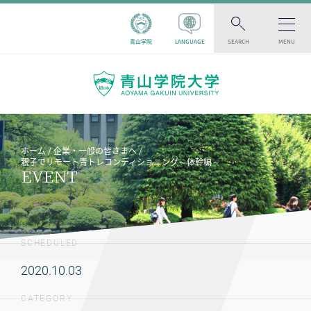
青山学院
LANGUAGE
SEARCH
MENU
ホーム
企業・一般の皆さまへ
親子でリモート青トレコンディショニング～体幹編～
EVENT
SCHEDULED
2020.10.03
CATEGORY