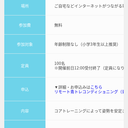
場所
ご自宅などインターネットがつながる環
参加費
無料
参加対象
年齢制限なし（小学3年生以上推奨）
100名
定員
※開催前日12:00受付終了（定員になり
▼詳細・お申込みは
こちら
申込
リモート青トレコンディショニング（青
内容
コアトレーニングによって姿勢を安定さ