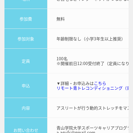
参加費
無料
参加対象
年齢制限なし（小学3年生以上推奨）
100名
定員
※開催前日12:00受付終了（定員になり
▼詳細・お申込みは
こちら
申込
リモート青トレコンディショニング（青
内容
アスリートが行う動的ストレッチをマス
青山学院大学スポーツキャリアプログラ
お問い合わせ
a.agufc@gmail.com