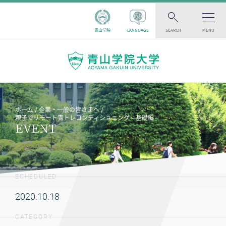
青山学院
LANGUAGE
SEARCH
MENU
ホーム
企業・一般の皆さまへ
親子でリモート青トレコンディショニング～基礎編～
EVENT
SCHEDULED
2020.10.18
CATEGORY