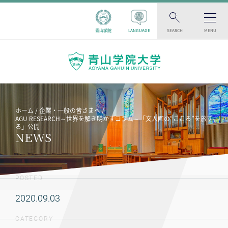
青山学院
LANGUAGE
SEARCH
MENU
ホーム
企業・一般の皆さまへ
AGU RESEARCH～世界を解き明かすコラム～「文人画の“こころ”を旅す
る」公開
NEWS
POSTED
2020.09.03
CATEGORY