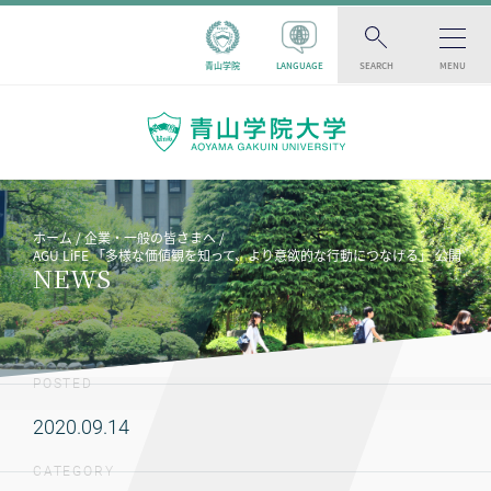
青山学院
LANGUAGE
SEARCH
MENU
ホーム
企業・一般の皆さまへ
AGU LiFE 「多様な価値観を知って、より意欲的な行動につなげる」 公開
NEWS
POSTED
2020.09.14
CATEGORY