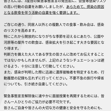
皆さんには、3度目の緊急事態宣言の発出前に、会食等感染リスク
の高い行動の自粛をお願いしましたが、
あらためて、感染の原因
となる飲食を伴う活動の自粛を強く要請します。
ご存じの通り、同居人以外との複数人での食事・飲み会は、感染
のリスクを高めます。
特にこれから開放的になりがちな季節を迎えるにあたり、公園や
河原等の屋外での飲食は、感染拡大を引き起こす大きな要因とな
り得ます。
判断力を備えた大人である学生の皆さんに改めてお伝えすること
ではないかもしれませんが、上記のようなシチュエーションは避
けるよう、十分に注意して行動してください。
また、感染が判明した際に迅速に濃厚接触者を特定するため、行
動履歴の記録も忘れずに行ってください。不要不急の旅行や帰省
についても、引き続き自粛してください。
緊急事態宣言解除後に速やかに面接授業を再開するためには、皆
さん一人ひとりのご協力が必要不可欠です。
皆さんご自身や皆さんの大切な方の健康と安全を守るためにも、