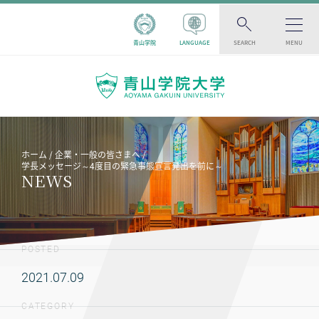
青山学院
LANGUAGE
SEARCH
MENU
ホーム
企業・一般の皆さまへ
学長メッセージ～4度目の緊急事態宣言発出を前に～
NEWS
POSTED
2021.07.09
CATEGORY