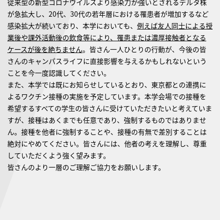
従来型の新型コロナウイルスより感染力が強いとされるデルタ株
が急拡大し、20代、30代の若年層における罹患者が増加するなど
感染拡大が続いており、本学においても、
例えば友人同士による授
業後や課外活動後の飲食等により、罹患または濃厚接触者となる
ケースが後を絶ちません
。皆さん一人ひとりの行動が、今後の皆
さんのキャンパスライフに直接影響を与えるかもしれないという
ことを今一度認識してください。
また、本学では既にお知らせしているとおり、東京都との連携に
よるワクチン接種の実施を予定しています。本学会場での接種を
希望するすべての学生の皆さんに受けていただきたいと考えていま
すが、接種はあくまでも任意であり、強制するものではありませ
ん。接種を他者に強制することや、接種の有無で差別することは
絶対にやめてください。皆さんには、他者の考えを理解し、尊重
していただくよう強く望みます。
皆さんのより一層のご理解ご協力をお願いします。