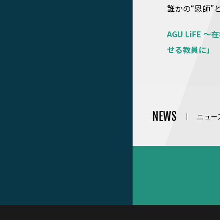
誰かの“恩師”
AGU LiF
せる教員に」
NEWS
ニュー