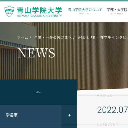
青山学院大学について
学部・大学院
ABOUT AGU
EDUCATION
ホーム
企業・一般の皆さまへ
AGU LiFE ～在学生イ
NEWS
- MENU -
POSTED
2022.07
学長室
CATEGORY