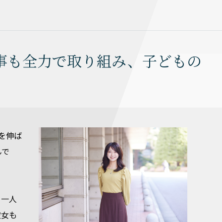
「何事も全力で取り組み、子どもの
」を伸ば
んで
。一人
彼女も