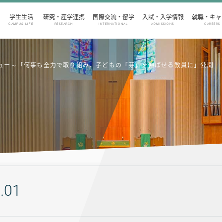
学生生活
研究・産学連携
国際交流・留学
入試・入学情報
就職・キャ
CAMPUS LIFE
RESEARCH
INTERNATIONAL
ADMISSIONS
CAREERS
ンタビュー～「何事も全力で取り組み、子どもの「芽」を伸ばせる教員に」公開
.01