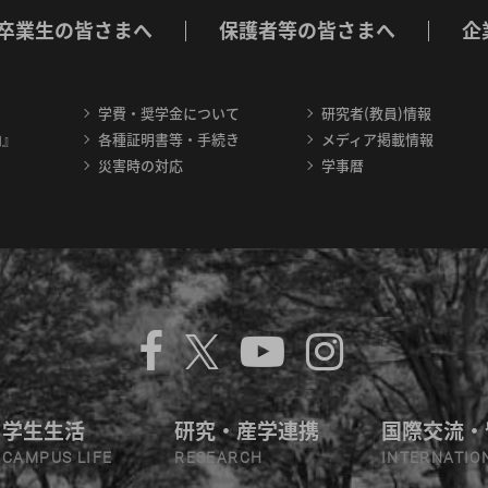
卒業生の皆さまへ
保護者等の皆さまへ
企
学費・奨学金について
研究者(教員)情報
内』
各種証明書等・手続き
メディア掲載情報
災害時の対応
学事暦
学生生活
研究・産学連携
国際交流・
CAMPUS LIFE
RESEARCH
INTERNATIO