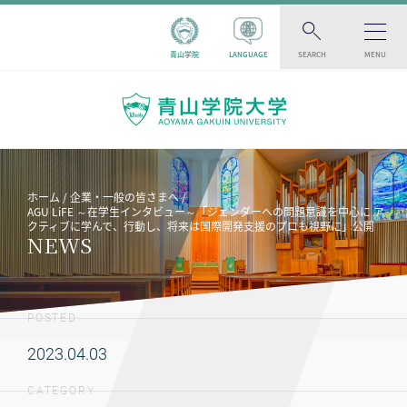
青山学院
LANGUAGE
SEARCH
MENU
ホーム
企業・一般の皆さまへ
AGU LiFE ～在学生インタビュー～「ジェンダーへの問題意識を中心に ア
クティブに学んで、行動し、将来は国際開発支援のプロも視野に」公開
NEWS
POSTED
2023.04.03
CATEGORY