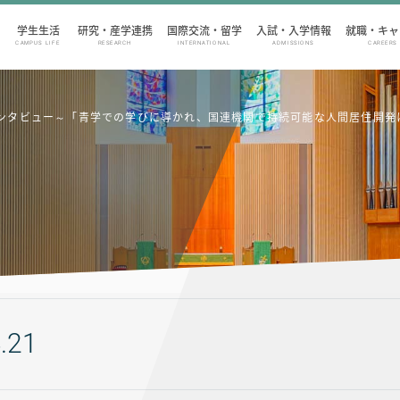
学生生活
研究・産学連携
国際交流・留学
入試・入学情報
就職・キャ
CAMPUS LIFE
RESEARCH
INTERNATIONAL
ADMISSIONS
CAREERS
業生インタビュー～「青学での学びに導かれ、国連機関で持続可能な人間居住開
.21