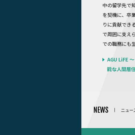
中の留学先で
を契機に、卒
りに貢献でき
で周囲に支え
での職務にも
AGU Li
能な人間居
NEWS
ニュー