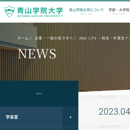
青山学院大学について
学部・大学院
ABOUT AGU
EDUCATION
ホーム
企業・一般の皆さまへ
AGU LiFE ～校友・卒
NEWS
- MENU -
POSTED
2023.04
学長室
CATEGORY