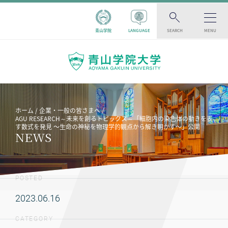
青山学院
LANGUAGE
SEARCH
MENU
ホーム
企業・一般の皆さまへ
AGU RESEARCH～未来を創るトピックス～「細胞内の染色体の動きを表
す数式を発見 〜生命の神秘を物理学的観点から解き明かす〜」公開
NEWS
POSTED
2023.06.16
CATEGORY