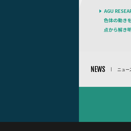
AGU RE
色体の動き
点から解き
NEWS
ニュー