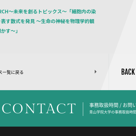
SEARCH～未来を創るトピックス～「細胞内の染
を表す数式を発見 〜生命の神秘を物理学的観
明かす〜」
BACK
ス一覧に戻る
CONTACT
事務取扱時間 / お
青山学院大学の事務取扱時間