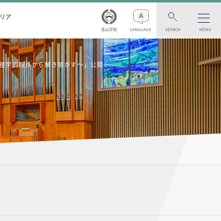
リア
青山学院
LANGUAGE
SEARCH
MENU
を物理学的観点から解き明かす〜」公開