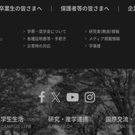
卒業生の皆さまへ
保護者等の皆さまへ
企
学費・奨学金について
研究者(教員)情報
内』
各種証明書等・手続き
メディア掲載情報
災害時の対応
学事暦
学生生活
研究・産学連携
国際交流・
CAMPUS LIFE
RESEARCH
INTERNATIO