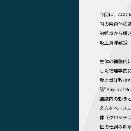
今回は、AGU
内の染色体の
的観点から解
坂上貴洋教授
生体の細胞内
した物理学的
坂上貴洋教授
誌“Physical
細胞内の動き
え方をベース
体（クロマチ
伝の仕組み解