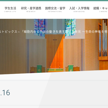
学生生活
研究・産学連携
国際交流・留学
入試・入学情報
就職・キャ
CAMPUS LIFE
RESEARCH
INTERNATIONAL
ADMISSIONS
CAREERS
来を創るトピックス～「細胞内の染色体の動きを表す数式を発見 〜生命の神秘
.16