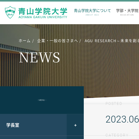
青山学院大学について
学部・大学院
ABOUT AGU
EDUCATION
ホーム
企業・一般の皆さまへ
AGU RESEARCH～未
NEWS
- MENU -
POSTED
2023.06
学長室
CATEGORY