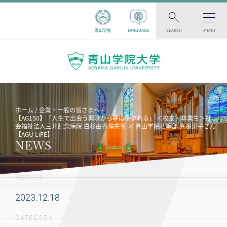
青山学院
LANGUAGE
SEARCH
MENU
ホーム
企業・一般の皆さまへ
【AG150】「人生で出会う興味から夢は生まれる」 ＜校友・卒業生＞社
会福祉法人三井記念病院 白杉由香理先生 × 青山学院初等部 喜多恵子さん
【AGU LiFE】
NEWS
POSTED
2023.12.18
CATEGORY