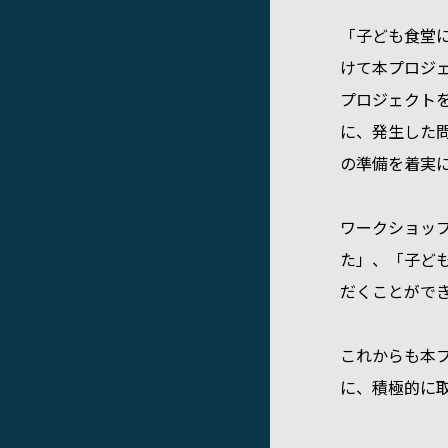
「子ども食堂
けて本プロジ
プロジェクト
に、発生した
の準備を着実
ワークショッ
た」、「子ど
だくことがで
これからも本
に、積極的に