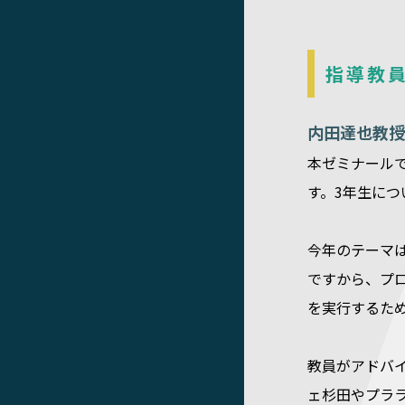
指導教
内田達也教授
本ゼミナール
す。3年生に
今年のテーマ
ですから、プ
を実行するた
教員がアドバ
ェ杉田やプラ