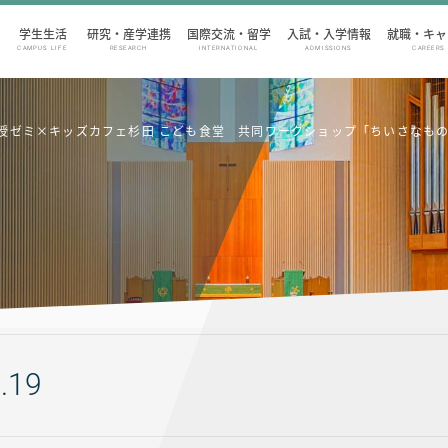
学生生活
研究・産学連携
国際交流・留学
入試・入学情報
就職・キャ
CAMPUS LIFE
RESEARCH
INTERNATIONAL
ADMISSIONS
CAREERS
授ゼミ×キッズカフェ杉田 こども食堂 共同ワークショップ「ちいさなも
.19