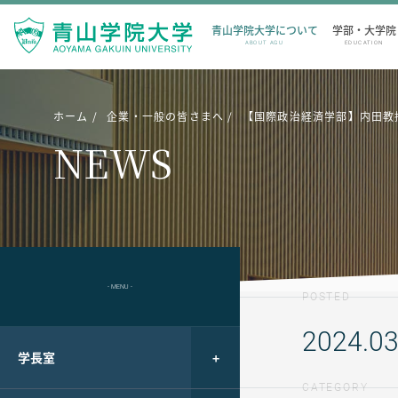
青山学院大学について
学部・大学院
ABOUT AGU
EDUCATION
ホーム
企業・一般の皆さまへ
【国際政治経済学部】内田教
NEWS
- MENU -
POSTED
2024.03
学長室
CATEGORY