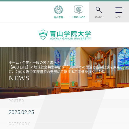
青山学院
LANGUAGE
SEARCH
MENU
ホーム
企業・一般の皆さまへ
【AGU LiFE】＜地球社会共生学部＞「アジアでの生活と留学経験を原点
に、公的立場で国際経済の発展に貢献する将来像を描く」公開
NEWS
POSTED
2025.02.25
CATEGORY