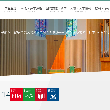
学生生活
研究・産学連携
国際交流・留学
入試・入学情報
就職・キャ
CAMPUS LIFE
RESEARCH
INTERNATIONAL
ADMISSIONS
CAREERS
治経済学部＞「留学と異文化交流で育んだ視点──“誰もが心地よい日本”を目指
.14