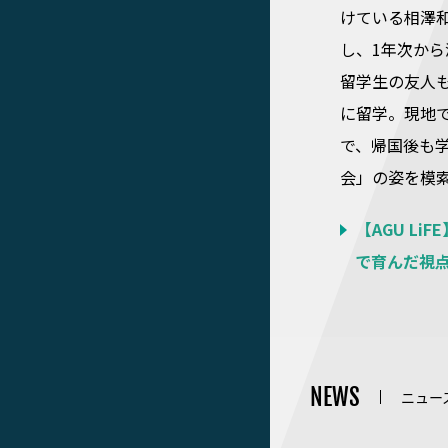
けている相澤
し、1年次か
留学生の友人
に留学。現地
で、帰国後も
会」の姿を模
【AGU L
で育んだ視点
NEWS
ニュー