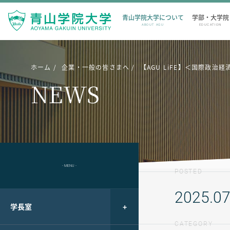
青山学院大学について
学部・大学院
ABOUT AGU
EDUCATION
ホーム
企業・一般の皆さまへ
【AGU LiFE】＜国際政
NEWS
- MENU -
POSTED
2025.07
学長室
CATEGORY