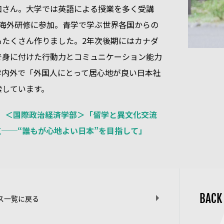
和さん。大学では英語による授業を多く受講
ら海外研修に参加。青学で学ぶ世界各国からの
もたくさん作りました。2年次後期にはカナダ
で身に付けた行動力とコミュニケーション能力
学内外で「外国人にとって居心地が良い日本社
索しています。
iFE】＜国際政治経済学部＞「留学と異文化交流
──“誰もが心地よい日本”を目指して」
BACK
ス一覧に戻る