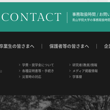
CONTACT
事務取扱時間 / お
青山学院大学の事務取扱時間
卒業生の皆さまへ
保護者等の皆さまへ
企
学費・奨学金について
研究者(教員)情報
内』
各種証明書等・手続き
メディア掲載情報
災害時の対応
学事暦