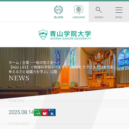
青山学院
LANGUAGE
SEARCH
MENU
ホーム
企業・一般の皆さまへ
【AGU LiFE】＜物理科学科＞「大学から始めたラクロスで日本代表に。
考える力と組織力を学ぶ」公開
NEWS
POSTED
2025.08.14
CATEGORY