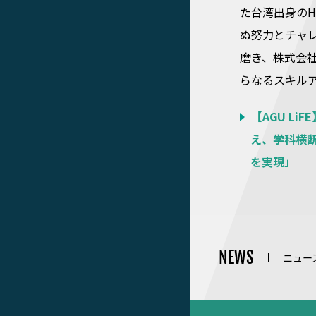
た台湾出身のHS
ぬ努力とチャ
磨き、株式会
らなるスキル
【AGU L
え、学科横
を実現」
NEWS
ニュー