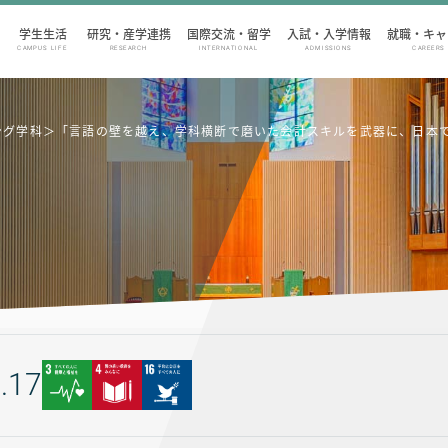
学生生活
研究・産学連携
国際交流・留学
入試・入学情報
就職・キャ
CAMPUS LIFE
RESEARCH
INTERNATIONAL
ADMISSIONS
CAREERS
ティング学科＞「言語の壁を越え、学科横断で磨いた会計スキルを武器に、日本
.17