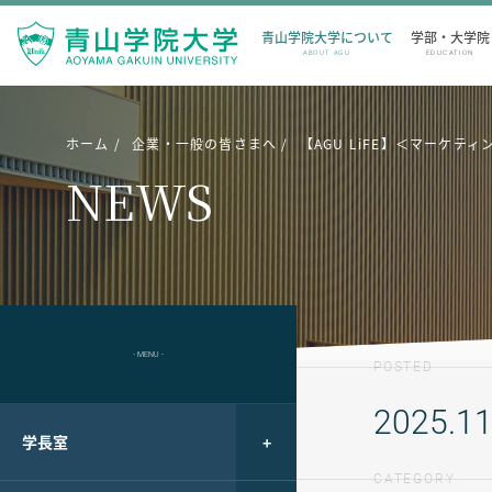
青山学院大学について
学部・大学院
ABOUT AGU
EDUCATION
ホーム
企業・一般の皆さまへ
【AGU LiFE】＜マーケ
NEWS
- MENU -
POSTED
2025.11
学長室
CATEGORY