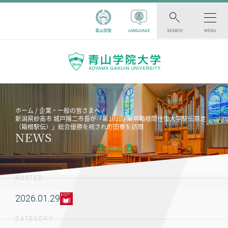
青山学院
LANGUAGE
SEARCH
MENU
ホーム
企業・一般の皆さまへ
新潟県妙高市 城戸陽二市長が「第102回 東京箱根間往復大学駅伝競走
（箱根駅伝）」総合優勝を祝され町田寮を訪問
NEWS
POSTED
2026.01.29
CATEGORY