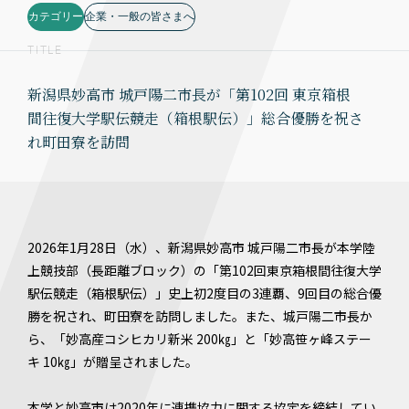
カテゴリー
企業・一般の皆さまへ
TITLE
新潟県妙高市 城戸陽二市長が「第102回 東京箱根
間往復大学駅伝競走（箱根駅伝）」総合優勝を祝さ
れ町田寮を訪問
2026年1月28日（水）、新潟県妙高市 城戸陽二市長が本学陸
上競技部（長距離ブロック）の「第102回東京箱根間往復大学
駅伝競走（箱根駅伝）」史上初2度目の3連覇、9回目の総合優
勝を祝され、町田寮を訪問しました。また、城戸陽二市長か
ら、「妙高産コシヒカリ新米 200㎏」と「妙高笹ヶ峰ステー
キ 10㎏」が贈呈されました。
本学と妙高市は2020年に連携協力に関する協定を締結してい