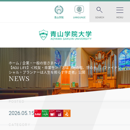
青山学院
LANGUAGE
SEARCH
MENU
ホーム
企業・一般の皆さまへ
【AGU LiFE】＜校友・卒業生＞「志は『地の塩、世の光』、ファイナン
シャル・プランナーは人生を照らす伴走者」公開
NEWS
POSTED
2026.05.15
CATEGORY