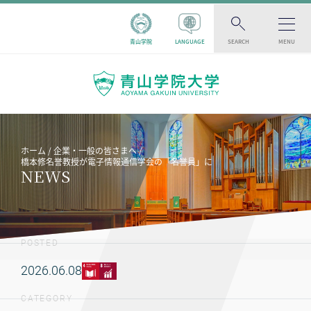
青山学院
LANGUAGE
SEARCH
MENU
ホーム
企業・一般の皆さまへ
橋本修名誉教授が電子情報通信学会の「名誉員」に
NEWS
POSTED
2026.06.08
CATEGORY