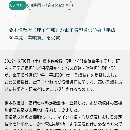
カテゴリー
研究機関・研究者の皆さまへ
TITLE
橋本修教授（理工学部）が電子情報通信学会「平成
30年度 業績賞」を受賞
2019年6月6日（木）橋本修教授（理工学部電気電子工学科、研
究・産学連携担当／相模原キャンパス総務・財務担当副学長）
が、電子情報通信学会「平成30年度 業績賞」を受賞しました。
この業績賞は、電子工学および情報通信に関する、高い業績をあ
げた技術者・研究者に対して授与されるものです。
橋本教授は、高精度材料定数測定に立脚した、電波吸収体の高機
能化研究及び実用化に尽力してきました。
電波吸収体の高機能化には、マイクロ波・ミリ波帯における測定
技術を体系化し、かつ電磁界解析による最適設計が必要不可欠で