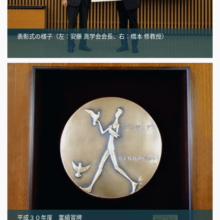
表彰式の様子（左：安藤 真学会会長、右：橋本 修教授）
平成３０年度 業績賞牌