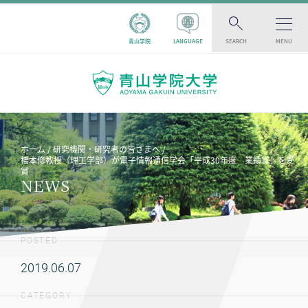
青山学院
LANGUAGE
SEARCH
MENU
ホーム
研究機関・研究者の皆さまへ
橋本修教授（理工学部）が電子情報通信学会「平成30年度 業績賞」を受
賞
NEWS
POSTED
2019.06.07
CATEGORY