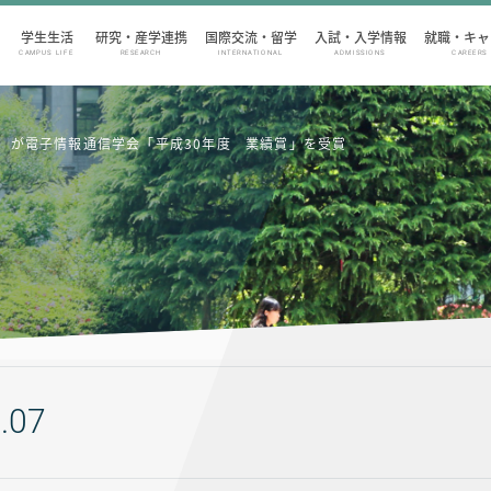
学生生活
研究・産学連携
国際交流・留学
入試・入学情報
就職・キャ
CAMPUS LIFE
RESEARCH
INTERNATIONAL
ADMISSIONS
CAREERS
）が電子情報通信学会「平成30年度 業績賞」を受賞
.07