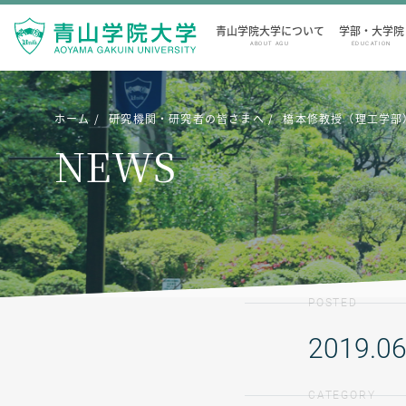
青山学院大学について
学部・大学院
ABOUT AGU
EDUCATION
ホーム
研究機関・研究者の皆さまへ
橋本修教授（理工学部
NEWS
POSTED
2019.06
CATEGORY