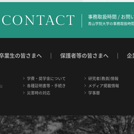
CONTACT
事務取扱時間 / お
青山学院大学の事務取扱時間
卒業生の皆さまへ
保護者等の皆さまへ
企
学費・奨学金について
研究者(教員)情報
内』
各種証明書等・手続き
メディア掲載情報
災害時の対応
学事暦