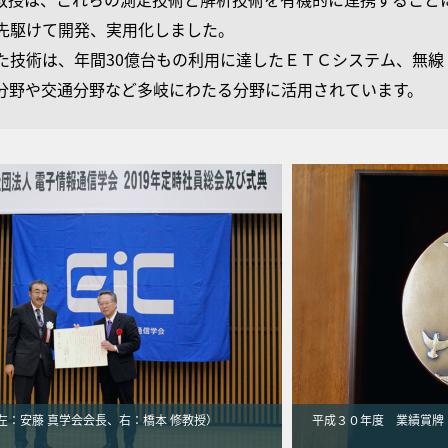
先駆けて開発、実用化しました。
た技術は、年間30億台もの利用に達したＥＴＣシステム、無
分野や交通分野など多岐にわたる分野に活用されています。
左：安藤 真学会会長、右：橋本 修教授）
平成３０年度 業績賞牌