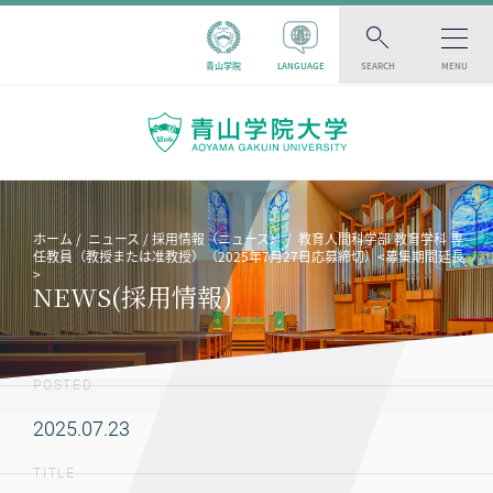
青山学院
LANGUAGE
SEARCH
MENU
ホーム
ニュース
採用情報（ニュース）
教育人間科学部 教育学科 専
任教員（教授または准教授）（2025年7月27日応募締切）<募集期間延長
>
NEWS(採用情報)
POSTED
2025.07.23
TITLE