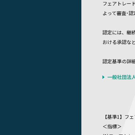
フェアトレード
よって審査･
認定には、継
おける承認な
認定基準の詳
一般社団法人
【基準1】フ
＜指標＞