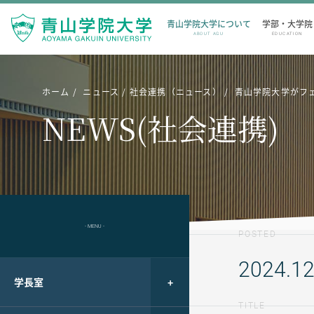
青山学院大学について
学部・大学院
ABOUT AGU
EDUCATION
ホーム
ニュース
社会連携（ニュース）
青山学院大学がフ
NEWS(社会連携)
- MENU -
POSTED
2024.12
学長室
TITLE