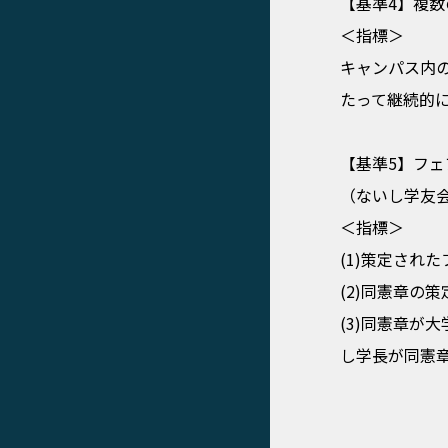
【基準4】複
＜指標＞
キャンパス内
たって継続的
【基準5】フ
（ないし学友
＜指標＞
(1)策定さ
(2)同憲章の
(3)同憲章
し学長が同憲