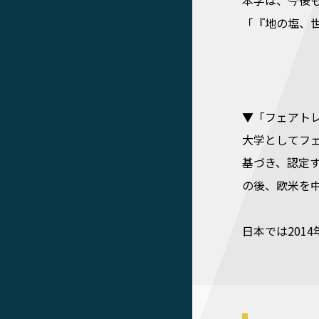
本学は、今後
「『地の塩、
▼「フェアト
大学としてフ
基づき、認定
の後、欧米を中
日本では201