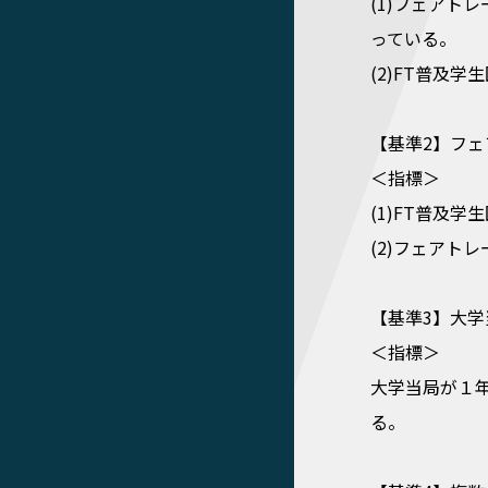
(1)フェアト
っている。
(2)FT普及
【基準2】フ
＜指標＞
(1)FT普及
(2)フェアト
【基準3】大
＜指標＞
大学当局が１
る。