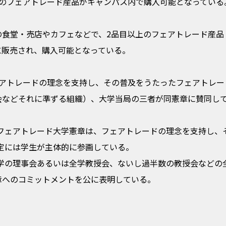
数のフェアトレード産品がキャンパス内で購入可能となっている
の食堂・売店やカフェなどで、2品目以上のフェアトレード産品
に販売され、購入可能となっている。
ェアトレードの理念を支持し、その普及をうたったフェアトレー
会などそれに準ずる組織）、大学当局の三者が同憲章に賛同し
れたフェアトレード大学憲章は、フェアトレードの理念を支持し
策定には学生が主体的に参画している。
が大学の理事会あるいは全学教授会、ないし過半数の教授会など
章へのコミットメントを公に表明している。