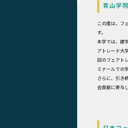
青山学
この度は、フ
す。
本学では、建学
アトレード大
回のフェアト
ミナールでの
さらに、引き
会貢献に寄与
日本フ