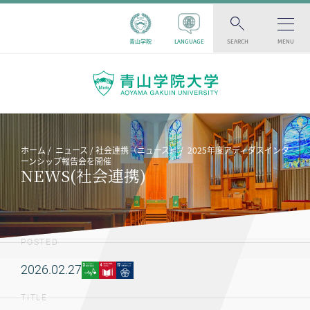
青山学院
LANGUAGE
SEARCH
MENU
ホーム
ニュース
社会連携（ニュース）
2025年度アディダスインタ
ーンシップ報告会を開催
NEWS(社会連携)
POSTED
2026.02.27
TITLE