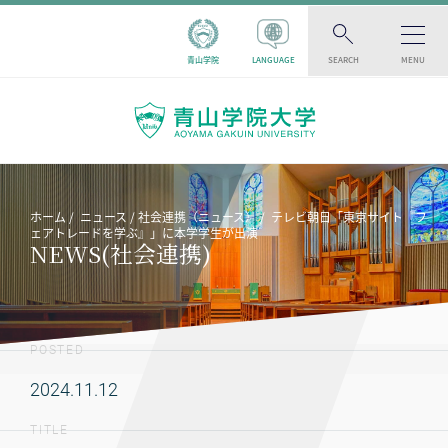
青山学院
LANGUAGE
SEARCH
MENU
ホーム
ニュース
社会連携（ニュース）
テレビ朝日「東京サイト『フ
ェアトレードを学ぶ』」に本学学生が出演
NEWS(社会連携)
POSTED
2024.11.12
TITLE