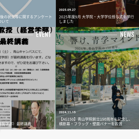
2025.09.27
卒業後の状況等に関するアンケート
2025年度9月 大学院・大学学位授与式を挙行
ついて
しました
EVENT
NEWS
2024.11.15
【AG150】青山学院創立150周年を記念し、
経営学部）最終講義
横断幕・フラッグ・壁面バナーを設置