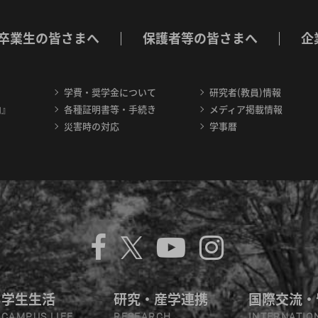
卒業生の皆さまへ
保護者等の皆さまへ
企
学費・奨学金について
研究者(教員)情報
内』
各種証明書等・手続き
メディア掲載情報
災害時の対応
学事暦
学生生活
研究・産学連携
国際交流・
CAMPUS LIFE
RESEARCH
INTERNATIO