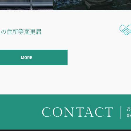
後の住所等変更届
MORE
CONTACT
お
事