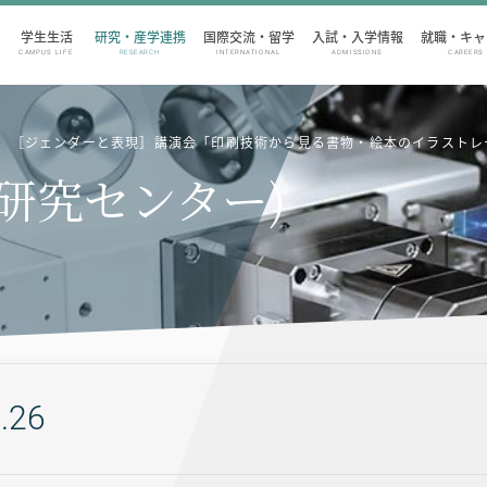
学生生活
研究・産学連携
国際交流・留学
入試・入学情報
就職・キャ
CAMPUS LIFE
RESEARCH
INTERNATIONAL
ADMISSIONS
CAREERS
】［ジェンダーと表現］講演会「印刷技術から見る書物・絵本のイラストレ
ー研究センター)
.26