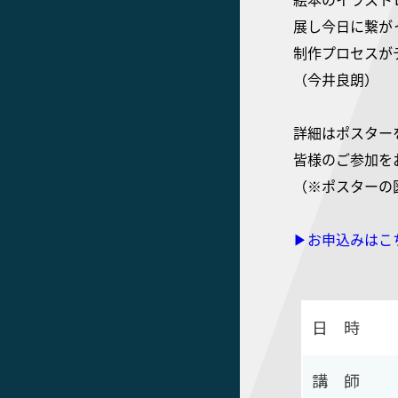
展し今日に繋が
制作プロセスが
（今井良朗）
詳細はポスター
皆様のご参加を
（※ポスターの
▶︎お申込みはこ
日 時
講 師