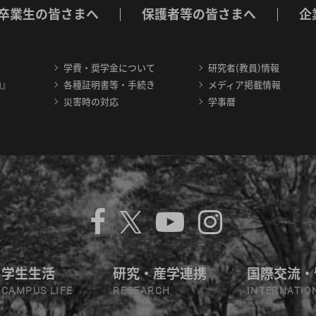
卒業生の皆さまへ
保護者等の皆さまへ
企
学費・奨学金について
研究者(教員)情報
内』
各種証明書等・手続き
メディア掲載情報
災害時の対応
学事暦
学生生活
研究・産学連携
国際交流・
CAMPUS LIFE
RESEARCH
INTERNATIO