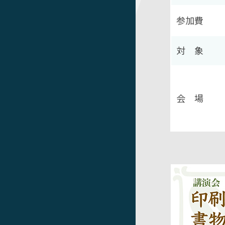
参加費
対 象
会 場