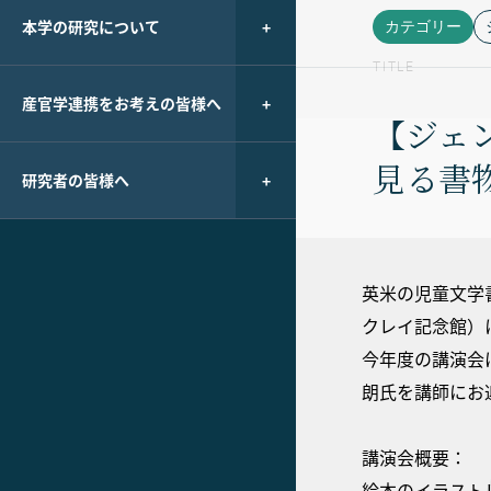
本学の研究について
カテゴリー
TITLE
産官学連携をお考えの皆様へ
【ジェ
見る書
研究者の皆様へ
英米の児童文学
クレイ記念館）
今年度の講演会
朗氏を講師にお
講演会概要：
絵本のイラスト