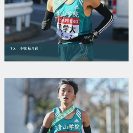
7区 小椋 裕介選手