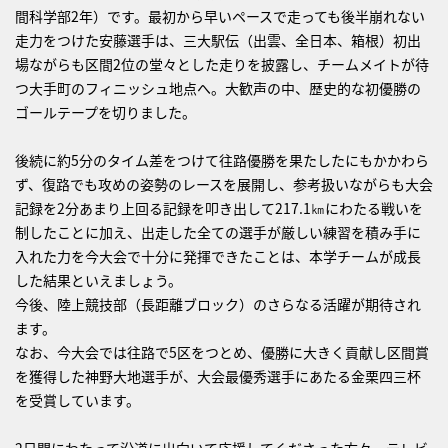
間科学部2年）です。最初から早いペースで走っても後半崩れない
走力をつけた安藤選手は、三大駅伝（出雲、全日本、箱根）初出
場ながらも区間2位の堂々とした走りを披露し、チームメイトが待
つ大手町のフィニッシュ地点へ。大歓声の中、歴史的な初優勝の
ゴールテープを切りました。
後続に約5分のタイム差をつけて往路優勝を果たしたにもかかわら
ず、復路でも攻めの姿勢のレースを展開し、参考扱いながらも大会
記録を2分あまり上回る記録を叩き出して217.1㎞にわたる戦いを
制したことに加え、出走した全ての選手が厳しい練習を積み手に
入れた力を今大会で十分に発揮できたことは、本学チームが成長
した結果といえましょう。
今後、陸上競技部（長距離ブロック）のさらなる活躍が期待され
ます。
なお、今大会では往路で5区をつとめ、優勝に大きく貢献し区間賞
を獲得した神野大地選手が、大会最優秀選手にあたる金栗四三杯
を受賞しています。