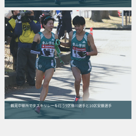
鶴見中継所でタスキリレーを行う9区藤川選手と10区安藤選手