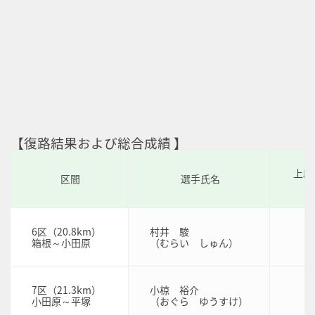
【復路結果および総合成績 】
上段
区間
選手氏名
6区（20.8km）
村井 駿
箱根～小田原
（むらい しゅん）
7区（21.3km）
小椋 裕介
小田原～平塚
（おぐら ゆうすけ）