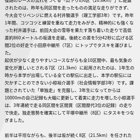
復路のレースの流れをつくる「山下りの6区（20.8km）」に配置
されたのは、昨年も同区間を走ったものの満足な走りができず、
今大会でリベンジに燃える村井駿選手（理工学部3年）です。昨年
1年間、コツコツと練習を重ねて走力をみがき、精神的にも強くな
った村井選手は、前回大会の雪辱を果たす落ち着いた走りで高低
差約860メートルの坂道を走破。後続との差を5分42秒に広げる区
間2位の好走で小田原中継所（7区）にトップでタスキを運びまし
た。
起伏が少なく走りやすいコースながらも全10区間中、最も気象の
変化が激しいとされる7区（21.3km）に起用されたのは、1年生の
時から本学が出場している全ての駅伝に出走し、本学の駅伝には
欠かすことのできない小椋裕介選手（社会情報学部3年）です。課
題とされていた「単独走」を克服し、3年生になってからは
10000mの自己記録も大幅に更新して着実に走力を増した小椋選手
は、3年連続で走る同区間を区間賞（区間歴代3位の記録）の走り
で快走。独走態勢を確実にして平塚中継所（8区）にタスキをつな
ぎました。
前半は平坦ながらも、後半は坂が続く8区（21.5km）を任された