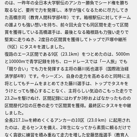
のは、一昨年の全日本大学駅伝のアンカー勝負でシード権を勝ち
取るなど、要所で力を発揮し、本学が強くなるために尽力してき
た高橋宗司（教育人間科学部4年）です。箱根駅伝に対してチーム
の誰よりも強い想いを持ち、前々回大会でも同区間を走って区間
賞を獲得している高橋選手は、最後となる箱根路も力強い走りで
堅実に走りぬき、2度目の区間賞を獲得してトップで戸塚中継所
（9区）にタスキを渡しました。
復路のエース区間である9区（23.1km）をつとめたのは、5000m
と10000mで青学記録を持ち、ロードレースでは「一人旅」でも
「競り合い」でも力を発揮する主将の藤川拓也選手（国際政治経
済学部4年）です。今シーズン、自身の走力を高めるのと同時に主
将としてもチームをまとめてきた藤川選手は、トップでタスキを
うけとっても慢心することなく、主将らしい気迫のこもった走りで
23.2㎞を駆けぬけ、区間記録にはわずか3秒およばなかったものの
区間歴代2位の圧巻の走りで区間賞を獲得。最終区にタスキを中継
しました。
全長217.1㎞を締めくくるアンカーの10区（23.0 km）に起用され
たのは、走るセンスを備え、2年生になってから素質に頼るだけで
なく貪欲に練習を積み重ねて走力を増した安藤悠哉選手（教育人