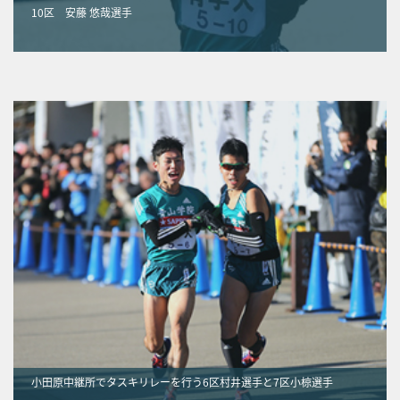
10区 安藤 悠哉選手
小田原中継所でタスキリレーを行う6区村井選手と7区小椋選手