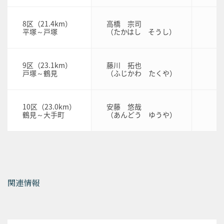
8区（21.4km）
高橋 宗司
平塚～戸塚
（たかはし そうし）
9区（23.1km）
藤川 拓也
戸塚～鶴見
（ふじかわ たくや）
10区（23.0km）
安藤 悠哉
鶴見～大手町
（あんどう ゆうや）
関連情報