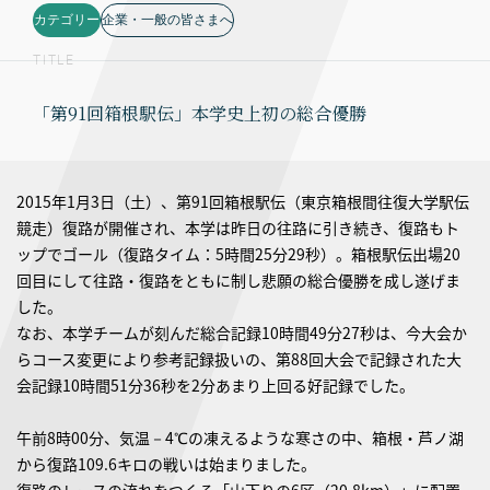
カテゴリー
企業・一般の皆さまへ
TITLE
「第91回箱根駅伝」本学史上初の総合優勝
2015年1月3日（土）、第91回箱根駅伝（東京箱根間往復大学駅伝
競走）復路が開催され、本学は昨日の往路に引き続き、復路もト
ップでゴール（復路タイム：5時間25分29秒）。箱根駅伝出場20
回目にして往路・復路をともに制し悲願の総合優勝を成し遂げま
した。
なお、本学チームが刻んだ総合記録10時間49分27秒は、今大会か
らコース変更により参考記録扱いの、第88回大会で記録された大
会記録10時間51分36秒を2分あまり上回る好記録でした。
午前8時00分、気温－4℃の凍えるような寒さの中、箱根・芦ノ湖
から復路109.6キロの戦いは始まりました。