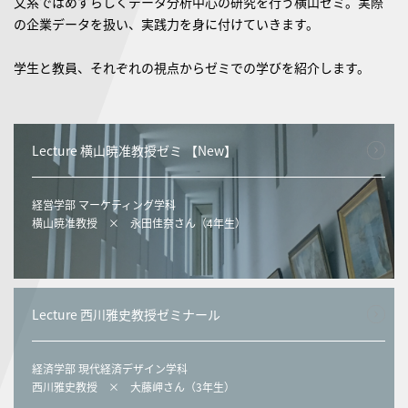
文系ではめずらしくデータ分析中心の研究を行う横山ゼミ。実際
の企業データを扱い、実践力を身に付けていきます。
学生と教員、それぞれの視点からゼミでの学びを紹介します。
Lecture 横山暁准教授ゼミ 【New】
経営学部 マーケティング学科
横山暁准教授 × 永田佳奈さん（4年生）
Lecture 西川雅史教授ゼミナール
経済学部 現代経済デザイン学科
西川雅史教授 × 大藤岬さん（3年生）