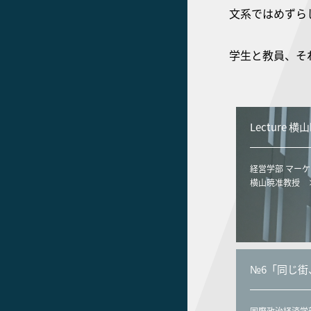
文系ではめずら
学生と教員、そ
Lecture 
経営学部 マー
横山暁准教授 
№6「同じ