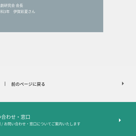
劇研究会 会長
科3年 伊賀彩夏さん
前のページに戻る
問い合わせ・窓口
 / お問い合わせ・窓口について
ご案内いたします