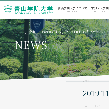
青山学院大学について
学部・大学院
ABOUT AGU
EDUCATION
ホーム
企業・一般の皆さまへ
AGU LiFE で「Lectur
NEWS
POSTED
2019.11
CATEGORY