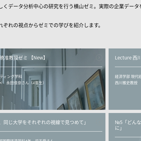
しくデータ分析中心の研究を行う横山ゼミ。実際の企業データ
れぞれの視点からゼミでの学びを紹介します。
横山暁准教授ゼミ 【New】
Lecture
ケティング学科
経済学部 現代
× 永田佳奈さん（4年生）
西川雅史教授 
街、同じ大学をそれぞれの視線で見つめて」
№5「どん
に」