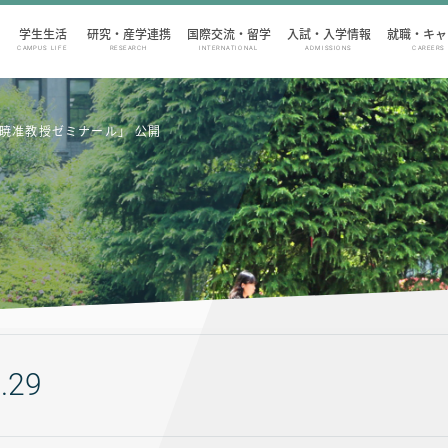
学生生活
研究・産学連携
国際交流・留学
入試・入学情報
就職・キャ
CAMPUS LIFE
RESEARCH
INTERNATIONAL
ADMISSIONS
CAREERS
e 横山暁准教授ゼミナール」 公開
.29