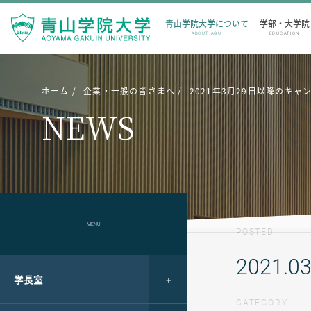
青山学院大学について
学部・大学院
ABOUT AGU
EDUCATION
ホーム
企業・一般の皆さまへ
2021年3月29日以降のキ
NEWS
- MENU -
POSTED
2021.03
学長室
CATEGORY