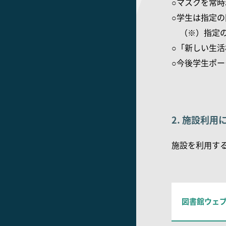
○マスクを常
○学生は指定
（※）指定の
○「新しい生
○今後学生ポ
2. 施設利用
施設を利用す
図書館ウェ