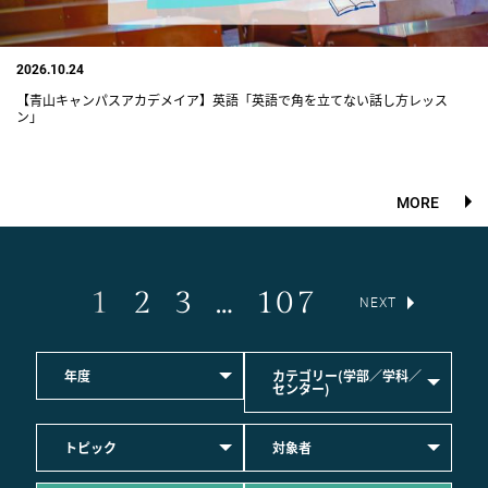
2026.10.24
【青山キャンパスアカデメイア】英語「英語で角を立てない話し方レッス
ン」
MORE
1
2
3
…
107
NEXT
年度
カテゴリー(学部／学科／
センター)
トピック
対象者