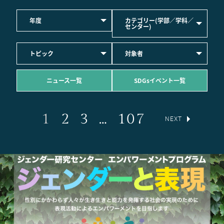
年度
カテゴリー(学部／学科／
センター)
トピック
対象者
ニュース一覧
SDGsイベント一覧
1
2
3
…
107
NEXT