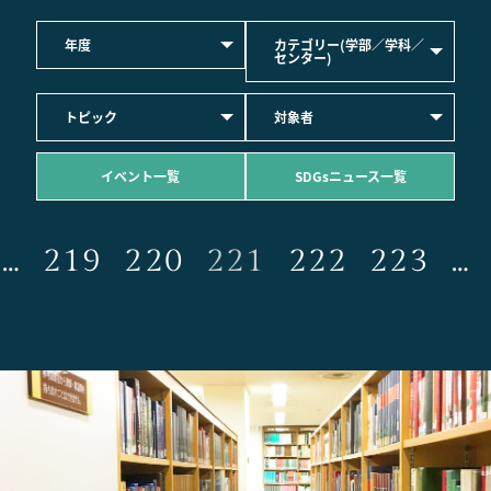
年度
カテゴリー(学部／学科／
センター)
トピック
対象者
イベント一覧
SDGsニュース一覧
…
219
220
221
222
223
…