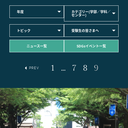
年度
カテゴリー(学部／学科／
センター)
トピック
受験生の皆さまへ
ニュース一覧
SDGsイベント一覧
1
…
7
8
9
PREV