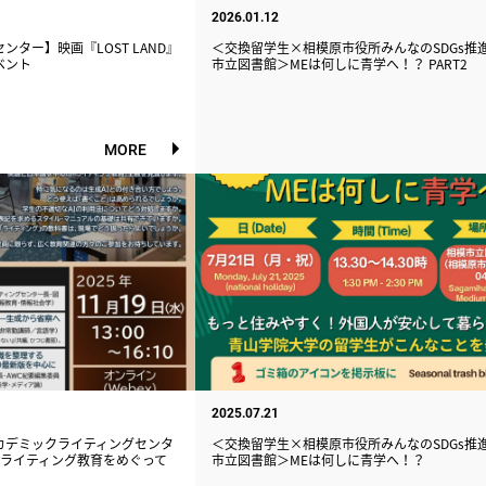
2026.01.12
ター】映画『LOST LAND』
＜交換留学生×相模原市役所みんなのSDGs推
ベント
市立図書館＞MEは何しに青学へ！？ PART2
MORE
2025.07.21
カデミックライティングセンタ
＜交換留学生×相模原市役所みんなのSDGs推
今、ライティング教育をめぐって
市立図書館＞MEは何しに青学へ！？