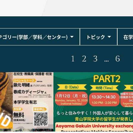
テゴリー(学部／学科／センター)
トピック
在学
1
2
3
…
6