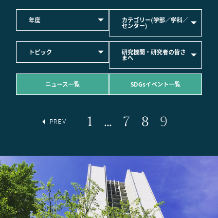
年度
カテゴリー(学部／学科／
センター)
トピック
研究機関・研究者の皆さ
まへ
ニュース一覧
SDGsイベント一覧
1
…
7
8
9
PREV